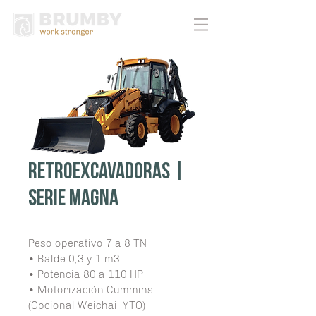
Retroexcavadoras |
Serie Magna
Peso operativo 7 a 8 TN
• Balde 0,3 y 1 m3
• Potencia 80 a 110 HP
• Motorización Cummins 
(Opcional Weichai, YTO)